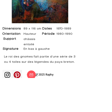
Dimensions
Dates
89 x 116 cm
1970-1989
Orientation
Période
Hauteur
1980-1990
Support
châssis
entoilé
Signature
En bas à gauche
Le roi des gnomes fait partie d’une série de 3
ou 4 toiles sur des légendes du pays breton.
©
ADAGP
2025 Raphy​
art arts artist painter french painting
exhibition art exhibition painting
exhibition gallery oil painting
impressionism surrealism impressionist
painting surrealist painting abstract
art color canvas rating painting