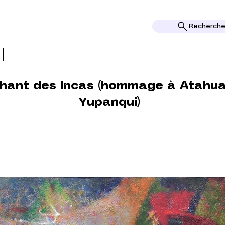
Rechercher
BIO, PRESS & REVIEWS
TOPICS
AWARDS AND
chant des Incas (hommage à Atahua
Yupanqui)