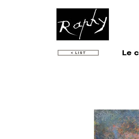
WORKS
Le 
< LIST