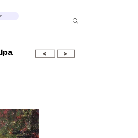
...
 RECOGNITION
More...
lpa
<
>